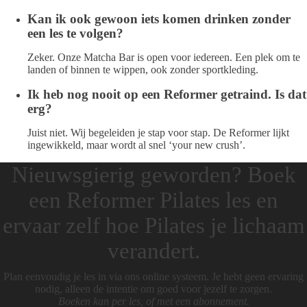
Kan ik ook gewoon iets komen drinken zonder
een les te volgen?
Zeker. Onze Matcha Bar is open voor iedereen. Een plek om te
landen of binnen te wippen, ook zonder sportkleding.
Ik heb nog nooit op een Reformer getraind. Is dat
erg?
Juist niet. Wij begeleiden je stap voor stap. De Reformer lijkt
ingewikkeld, maar wordt al snel ‘your new crush’.
Nieuwsgierig geworden? Boek
een Reformer Pilates les en
ervaar zelf hoe Pilates je lichaam
verandert.
Plan eenvoudig je les in via ons online systeem. Je hebt geen ervaring
nodig, alleen de intentie om goed voor jezelf te zorgen.
Boeken kan per les, of met een abonnement.