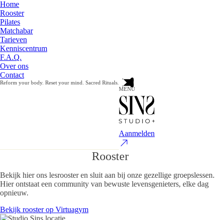
Home
Rooster
Pilates
Matchabar
Tarieven
Kenniscentrum
F.A.Q.
Over ons
Contact
Reform your body. Reset your mind. Sacred Rituals.
MENU
Aanmelden
Rooster
Bekijk hier ons lesrooster en sluit aan bij onze gezellige groepslessen.
Hier ontstaat een community van bewuste levensgenieters, elke dag
opnieuw.
Bekijk rooster op Virtuagym