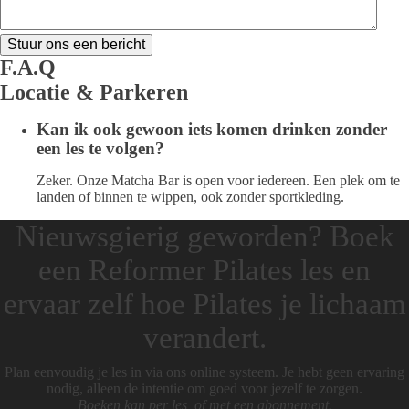
F.A.Q
Locatie & Parkeren
Kan ik ook gewoon iets komen drinken zonder
een les te volgen?
Zeker. Onze Matcha Bar is open voor iedereen. Een plek om te
landen of binnen te wippen, ook zonder sportkleding.
Nieuwsgierig geworden? Boek
een Reformer Pilates les en
ervaar zelf hoe Pilates je lichaam
verandert.
Plan eenvoudig je les in via ons online systeem. Je hebt geen ervaring
nodig, alleen de intentie om goed voor jezelf te zorgen.
Boeken kan per les, of met een abonnement.