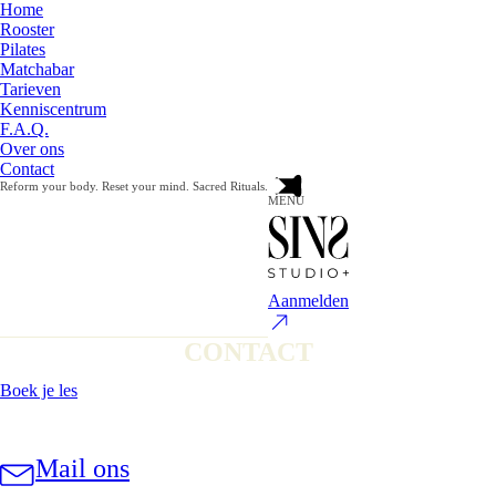
Home
Rooster
Pilates
Matchabar
Tarieven
Kenniscentrum
F.A.Q.
Over ons
Contact
Reform your body. Reset your mind. Sacred Rituals.
MENU
Aanmelden
CONTACT
Boek je les
Mail ons